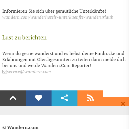
Informieren Sie sich über gemütliche Unterkünfte!
wandern.com/wanderhotels-unterkuenfte-wanderurlaub
Lust zu berichten
Wenn du gerne wanderst und es liebst deine Eindrücke und
Erfahrungen mit Gleichgesinnten zu teilen dann melde dich
bei uns und werde Wandern.Com Reporter!
service@wandern.com
Liken
Teilen
Abonnieren
Dir gefällt diese Seite? Dann empfehle Sie deinen Freunden.
Wenn auch du begeistert bist dann freuen wir uns über ein Share auf
Erhalte regelmäßig aktuelle Informationen und Angebote rund ums
Facebook & Co.
Wandern, völlig kostenlos und bequem per E-Mail.
EMPFEHLEN
Wandern.com
©
Blog-Kategorie
(Kategorie Allgemein)