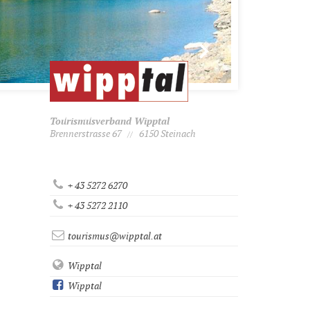
Tourismusverband Wipptal
Brennerstrasse 67
6150 Steinach
//
+ 43 5272 6270
+ 43 5272 2110
tourismus@wipptal.at
Wipptal
Wipptal