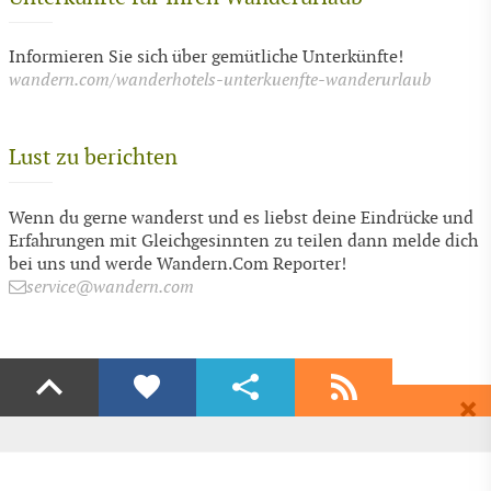
Informieren Sie sich über gemütliche Unterkünfte!
wandern.com/wanderhotels-unterkuenfte-wanderurlaub
Lust zu berichten
Wenn du gerne wanderst und es liebst deine Eindrücke und
Erfahrungen mit Gleichgesinnten zu teilen dann melde dich
bei uns und werde Wandern.Com Reporter!
service@wandern.com
Liken
Teilen
Abonnieren
Dir gefällt diese Seite? Dann empfehle Sie deinen Freunden.
Wenn auch du begeistert bist dann freuen wir uns über ein Share auf
Erhalte regelmäßig aktuelle Informationen und Angebote rund ums
Facebook & Co.
Wandern, völlig kostenlos und bequem per E-Mail.
EMPFEHLEN