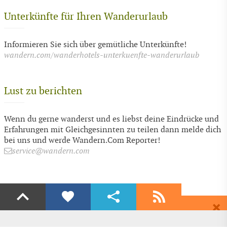
Unterkünfte für Ihren Wanderurlaub
Informieren Sie sich über gemütliche Unterkünfte!
wandern.com/wanderhotels-unterkuenfte-wanderurlaub
Lust zu berichten
Wenn du gerne wanderst und es liebst deine Eindrücke und
Erfahrungen mit Gleichgesinnten zu teilen dann melde dich
bei uns und werde Wandern.Com Reporter!
service@wandern.com
Liken
Teilen
Abonnieren
Dir gefällt diese Seite? Dann empfehle Sie deinen Freunden.
Wenn auch du begeistert bist dann freuen wir uns über ein Share auf
Erhalte regelmäßig aktuelle Informationen und Angebote rund ums
Facebook & Co.
Wandern, völlig kostenlos und bequem per E-Mail.