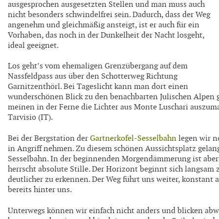
ausgesprochen ausgesetzten Stellen und man muss auch
nicht besonders schwindelfrei sein. Dadurch, dass der Weg
angenehm und gleichmäßig ansteigt, ist er auch für ein
Vorhaben, das noch in der Dunkelheit der Nacht losgeht,
ideal geeignet.
Los geht’s vom ehemaligen Grenzübergang auf dem
Nassfeldpass aus über den Schotterweg Richtung
Garnitzenthörl. Bei Tageslicht kann man dort einen
wunderschönen Blick zu den benachbarten Julischen Alpen ge
meinen in der Ferne die Lichter aus Monte Luschari auszuma
Tarvisio (IT).
Bei der Bergstation der
Gartnerkofel-Sesselbahn
legen wir no
in Angriff nehmen. Zu diesem schönen Aussichtsplatz gela
Sesselbahn. In der beginnenden Morgendämmerung ist aber 
herrscht absolute Stille. Der Horizont beginnt sich langsam
deutlicher zu erkennen. Der Weg führt uns weiter, konstant a
bereits hinter uns.
Unterwegs können wir einfach nicht anders und blicken abw