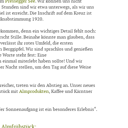
dem
Pressegger See
. Wir können uns nicht
b Stunden sind wir etwa unterwegs, als wir uns
 ist erreicht. Die Inschrift auf dem Kreuz ist
Volksabstimmung 1920.
gekommen, denn ein wichtiges Detail fehlt noch:
scht Stille. Beinahe könnte man glauben, dass
 verlässt ihr rotes Umfeld, die ersten
 Berggipfel. Wir sind sprachlos und genießen
 Worte steht fest: Eine
einmal miterlebt haben sollte! Und wir
r Nacht stellen, um den Tag auf diese Weise
reicher, treten wir den Abstieg an. Unser neues
hstück mit
Almprodukten
, Kaffee und Kärntner
der Sonnenaufgang ist ein besonderes Erlebnis“.
 Almfrühstück
: