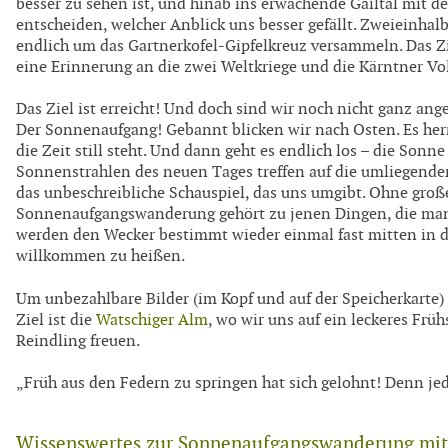
besser zu sehen ist, und hinab ins erwachende Gailtal mit 
entscheiden, welcher Anblick uns besser gefällt. Zweieinhal
endlich um das Gartnerkofel-Gipfelkreuz versammeln. Das Ziel
eine Erinnerung an die zwei Weltkriege und die Kärntner 
Das Ziel ist erreicht! Und doch sind wir noch nicht ganz an
Der Sonnenaufgang! Gebannt blicken wir nach Osten. Es herr
die Zeit still steht. Und dann geht es endlich los – die Sonne
Sonnenstrahlen des neuen Tages treffen auf die umliegenden
das unbeschreibliche Schauspiel, das uns umgibt. Ohne große
Sonnenaufgangswanderung gehört zu jenen Dingen, die man 
werden den Wecker bestimmt wieder einmal fast mitten in de
willkommen zu heißen.
Um unbezahlbare Bilder (im Kopf und auf der Speicherkarte) 
Ziel ist die
Watschiger Alm
, wo wir uns auf ein leckeres Frü
Reindling freuen.
„Früh aus den Federn zu springen hat sich gelohnt! Denn je
Wissenswertes zur
Sonnenaufgangswanderung mit