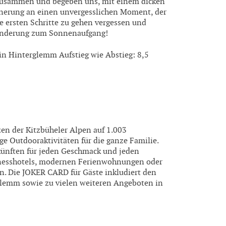
 zusammen und begeben uns, mit einem dicken
innerung an einen unvergesslichen Moment, der
e ersten Schritte zu gehen vergessen und
e Wanderung zum Sonnenaufgang!
in Hinterglemm Aufstieg wie Abstieg: 8,5
en der Kitzbüheler Alpen auf 1.003
e Outdooraktivitäten für die ganze Familie.
künften für jeden Geschmack und jeden
lnesshotels, modernen Ferienwohnungen oder
n. Die JOKER CARD für Gäste inkludiert den
lemm sowie zu vielen weiteren Angeboten in