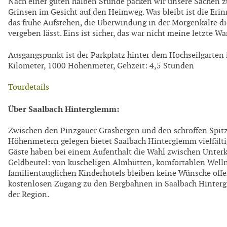
Nach einer guten halben Stunde packen wir unsere Sachen
Grinsen im Gesicht auf den Heimweg. Was bleibt ist die Er
das frühe Aufstehen, die Überwindung in der Morgenkälte di
vergeben lässt. Eins ist sicher, das war nicht meine letzt
Ausgangspunkt ist der Parkplatz hinter dem Hochseilgarten 
Kilometer, 1000 Höhenmeter, Gehzeit: 4,5 Stunden
Tourdetails
Über Saalbach Hinterglemm:
Zwischen den Pinzgauer Grasbergen und den schroffen Spitz
Höhenmetern gelegen bietet Saalbach Hinterglemm vielfältig
Gäste haben bei einem Aufenthalt die Wahl zwischen Unter
Geldbeutel: von kuscheligen Almhütten, komfortablen Wel
familientauglichen Kinderhotels bleiben keine Wünsche offe
kostenlosen Zugang zu den Bergbahnen in Saalbach Hinterg
der Region.