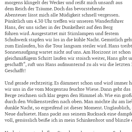
morgens klingelt der Wecker und reißt mich unsanft aus
dem Reich der Träume. Doch das bevorstehende
Abenteuer lässt mich alle Müdigkeit schnell vergessen.
Pünktlich um 4.30 Uhr treffen wir unseren Wanderführer
Hans, der uns sicher in der Dunkelheit auf den Berg
führen wird. Ausgestattet mit Stirnlampen und festem
Schuhwerk stapfen wir los in die kühle Nacht. Gemütlich geht
zum Einlaufen, bis die Tour langsam steiler wird. Hans treib
Sonnenaufgang wartet nicht auf uns. Am Horizont ist schon e
gleichmäßigem Schritt laufen wir stoisch weiter, Hans gibt u
geschafft“, ruft uns Hans aufmunternd zu als wir die letzt
Geschafft!
Und gerade rechtzeitig. Es dämmert schon und wird immer he
wir uns in die vom Morgentau feuchte Wiese. Dann geht das 
Berge zeichnen sich klar gegen den Himmel ab. Wie ein groß
durch den Wolkenstreifen nach oben. Man möchte ihr am lie
dunkle Nacht, so ergreifend ist dieser Moment. Unglaublich,
Neue darbietet. Hans packt aus seinem Rucksack eine dampf
voll, genüsslich beiße ich in mein Schinkenbrot und blinzle