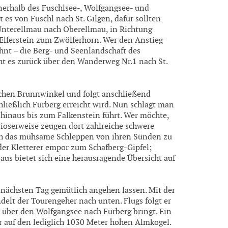
nnerhalb des Fuschlsee-, Wolfgangsee- und
s von Fuschl nach St. Gilgen, dafür sollten
Unterellmau nach Oberellmau, in Richtung
Elferstein zum Zwölferhorn. Wer den Anstieg
hnt – die Berg- und Seenlandschaft des
ht es zurück über den Wanderweg Nr.1 nach St.
chen Brunnwinkel und folgt anschließend
ließlich Fürberg erreicht wird. Nun schlägt man
 hinaus bis zum Falkenstein führt. Wer möchte,
rioserweise zeugen dort zahlreiche schwere
rch das mühsame Schleppen von ihren Sünden zu
der Kletterer empor zum Schafberg-Gipfel;
 aus bietet sich eine herausragende Übersicht auf
nächsten Tag gemütlich angehen lassen. Mit der
delt der Tourengeher nach unten. Flugs folgt er
te über den Wolfgangsee nach Fürberg bringt. Ein
r auf den lediglich 1030 Meter hohen Almkogel.