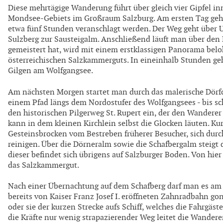
Diese mehrtägige Wanderung führt über gleich vier Gipfel i
Mondsee-Gebiets im Großraum Salzburg. Am ersten Tag geht e
etwa fünf Stunden veranschlagt werden. Der Weg geht über 
Sulzberg zur Sausteigalm. Anschließend läuft man über den 
gemeistert hat, wird mit einem erstklassigen Panorama belo
österreichischen Salzkammerguts. In eineinhalb Stunden ge
Gilgen am Wolfgangsee.
Am nächsten Morgen startet man durch das malerische Dörf
einem Pfad längs dem Nordostufer des Wolfgangsees - bis sch
den historischen Pilgerweg St. Rupert ein, der den Wanderer
kann in dem kleinen Kirchlein selbst die Glocken läuten. Ku
Gesteinsbrocken vom Bestreben früherer Besucher, sich du
reinigen. Über die Dörneralm sowie die Schafbergalm steigt 
dieser befindet sich übrigens auf Salzburger Boden. Von hier
das Salzkammergut.
Nach einer Übernachtung auf dem Schafberg darf man es am 
bereits von Kaiser Franz Josef I. eröffneten Zahnradbahn gon
oder sie der kurzen Strecke aufs Schiff, welches die Fahrgäs
die Kräfte nur wenig strapazierender Weg leitet die Wandere