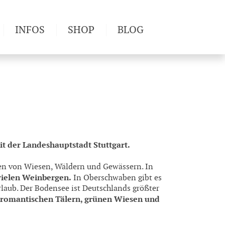
INFOS
SHOP
BLOG
derwege
Produkttests
Wetter & Gesundheit
Wandertipps
Pflanzen
Newsletter
 der Landeshauptstadt Stuttgart.
en von Wiesen, Wäldern und Gewässern. In
vielen Weinbergen.
In Oberschwaben gibt es
rlaub. Der Bodensee ist Deutschlands größter
romantischen Tälern, grünen Wiesen und