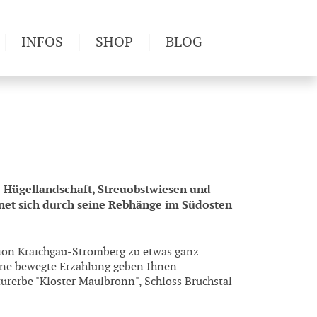
INFOS
SHOP
BLOG
derwege
Produkttests
Wetter & Gesundheit
Wandertipps
Pflanzen
Newsletter
e Hügellandschaft, Streuobstwiesen und
et sich durch seine Rebhänge im Südosten
ion Kraichgau-Stromberg zu etwas ganz
ine bewegte Erzählung geben Ihnen
urerbe "Kloster Maulbronn", Schloss Bruchstal