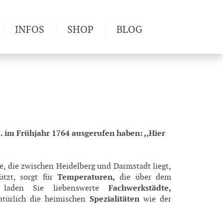
INFOS
SHOP
BLOG
derwege
Produkttests
Wetter & Gesundheit
Wandertipps
Pflanzen
Newsletter
I. im Frühjahr 1764 ausgerufen haben: ,,Hier
se, die zwischen Heidelberg und Darmstadt liegt,
Temperaturen,
tzt, sorgt für
die über dem
Fachwerkstädte,
 laden Sie liebenswerte
Spezialitäten
türlich die heimischen
wie der