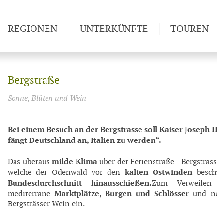
REGIONEN
UNTERKÜNFTE
TOUREN
Weitwan
Bergstraße
Sonne, Blüten und Wein
Bei einem Besuch an der Bergstrasse soll Kaiser Joseph I
fängt Deutschland an, Italien zu werden“.
milde Klima
Das überaus
über der Ferienstraße - Bergstras
kalten Ostwinden
welche der Odenwald vor den
beschü
Bundesdurchschnitt hinausschießen.
Zum Verweilen
Marktplätze, Burgen und Schlösser
mediterrane
und na
Bergsträsser Wein ein.