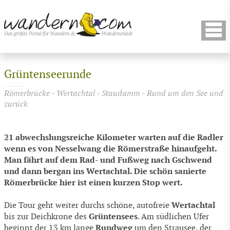
Grüntenseerunde
Römerbrücke - Wertachtal - Staudamm - Rund um den See und
zurück
21 abwechslungsreiche Kilometer warten auf die Radler
wenn es von Nesselwang die Römerstraße hinaufgeht.
Man fährt auf dem Rad- und Fußweg nach Gschwend
und dann bergan ins Wertachtal. Die schön sanierte
Römerbrücke hier ist einen kurzen Stop wert.
Wertachtal
Die Tour geht weiter durchs schöne, autofreie
Grüntensees
bis zur Deichkrone des
. Am südlichen Ufer
Rundweg
beginnt der 13 km lange
um den Strausee, der