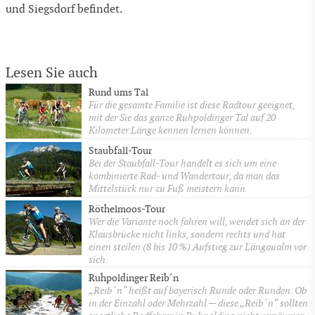
und Siegsdorf befindet.
Lesen Sie auch
Rund ums Tal
Für die gesamte Familie ist diese Radtour geeignet,
mit der Sie das ganze Ruhpoldinger Tal auf 20
Kilometer Länge kennen lernen können.
Staubfall-Tour
Bei der Staubfall-Tour handelt es sich um eine
kombinierte Rad- und Wandertour, da man das
Mittelstück nur zu Fuß meistern kann
Röthelmoos-Tour
Wer die Variante noch fahren will, wendet sich an der
Klausbrücke nicht links, sondern rechts und hat
einen steilen (8 bis 10 %) Aufstieg zur Längaualm vor
sich.
Ruhpoldinger Reib´n
„Reib´n“ heißt auf bayerisch Runde oder Runden. Ob
in der Einzahl oder Mehrzahl — diese „Reib´n“ sollten