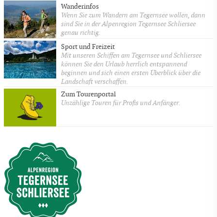
Wanderinfos
Wenn Sie zum Wandern am Tegernsee wollen, dann
sind Sie in der Alpenregion Tegernsee Schliersee
genau richtig.
Sport und Freizeit
Mit unseren Schiffen am Tegernsee und Schliersee
können Sie den Urlaub herrlich entspannend
beginnen und sich einen ersten Überblick über die
Landschaft verschaffen.
Zum Tourenportal
Unzählige Touren für Profis und Anfänger.