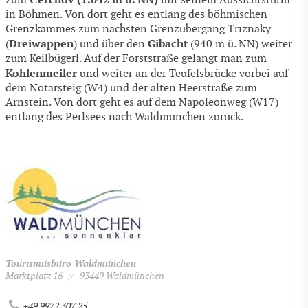
zum
mit seinem Aussichtsturm
in Böhmen. Von dort geht es entlang des böhmischen
Grenzkammes zum nächsten Grenzübergang Triznaky
Dreiwappen
Gibacht
(
) und über den
(940 m ü. NN) weiter
zum Keilbügerl. Auf der Forststraße gelangt man zum
Kohlenmeiler
und weiter an der Teufelsbrücke vorbei auf
dem Notarsteig (W4) und der alten Heerstraße zum
Arnstein. Von dort geht es auf dem Napoleonweg (W17)
entlang des Perlsees nach Waldmünchen zurück.
Tourismusbüro Waldmünchen
Marktplatz 16
93449 Waldmünchen
//
+49 9972 307 25