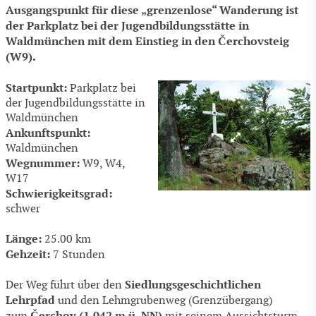
Ausgangspunkt für diese „grenzenlose“ Wanderung ist
der Parkplatz bei der Jugendbildungsstätte in
Waldmünchen mit dem Einstieg in den Čerchovsteig
(W9).
Startpunkt:
Parkplatz bei
der Jugendbildungsstätte in
Waldmünchen
Ankunftspunkt:
Waldmünchen
Wegnummer:
W9, W4,
W17
Schwierigkeitsgrad:
schwer
Länge:
25.00 km
Gehzeit:
7 Stunden
Siedlungsgeschichtlichen
Der Weg führt über den
Lehrpfad
und den Lehmgrubenweg (Grenzübergang)
Čerchov (1.042 m ü. NN)