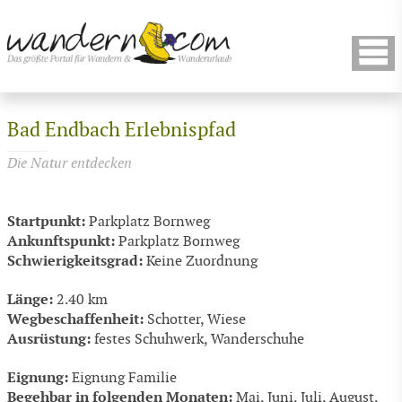
Bad Endbach Erlebnispfad
Die Natur entdecken
Startpunkt:
Parkplatz Bornweg
Ankunftspunkt:
Parkplatz Bornweg
Schwierigkeitsgrad:
Keine Zuordnung
Länge:
2.40 km
Wegbeschaffenheit:
Schotter, Wiese
Ausrüstung:
festes Schuhwerk, Wanderschuhe
Eignung:
Eignung Familie
Begehbar in folgenden Monaten:
Mai, Juni, Juli, August,