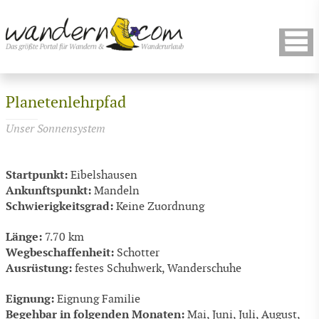
Planetenlehrpfad
Unser Sonnensystem
Startpunkt:
Eibelshausen
Ankunftspunkt:
Mandeln
Schwierigkeitsgrad:
Keine Zuordnung
Länge:
7.70 km
Wegbeschaffenheit:
Schotter
Ausrüstung:
festes Schuhwerk, Wanderschuhe
Eignung:
Eignung Familie
Begehbar in folgenden Monaten:
Mai, Juni, Juli, August,