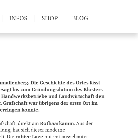
INFOS
SHOP
BLOG
derwege
Produkttests
Wetter & Gesundheit
Wandertipps
Pflanzen
Newsletter
hmallenberg. Die Geschichte des Ortes lässt
gesagt bis zum Gründungsdatum des Klosters
ten Handwerksbetriebe und Landwirtschaft den
 Grafschaft war übrigens der erste Ort im
 erringen konnte.
Rothaarkamm
afschaft, direkt am
. Aus der
lung, hat sich dieser moderne
ruhige Lage
lt. Die
mit gut ausgebauter