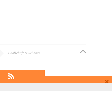
Grafschaft & Schanze
EMPFEHLEN
EINTRAGEN
über mehr als 900 Jahre zurückverfolgen, genauer gesagt bis zum
t zum Bundesgolddorf ernannt. Grafschaft war übrigens der erste Ort im