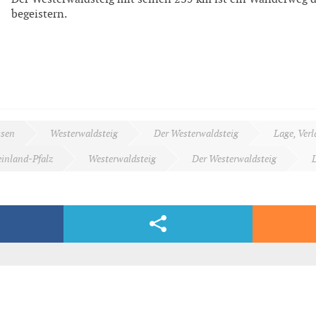
begeistern.
sen
Westerwaldsteig
Der Westerwaldsteig
Lage, Verl
inland-Pfalz
Westerwaldsteig
Der Westerwaldsteig
L
Facebook & Co.
dern, völlig kostenlos und bequem per E-Mail.
/der-westerwaldsteig/lage-verlauf/gesamte-strecke