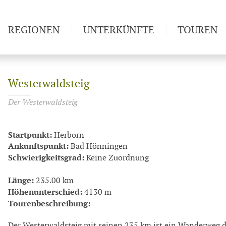
REGIONEN
UNTERKÜNFTE
TOUREN
Weitwan
Westerwaldsteig
Der Westerwaldsteig
Startpunkt:
Herborn
Ankunftspunkt:
Bad Hönningen
Schwierigkeitsgrad:
Keine Zuordnung
Länge:
235.00 km
Höhenunterschied:
4130 m
Tourenbeschreibung:
Der Westerwaldsteig mit seinen 235 km ist ein Wanderweg de