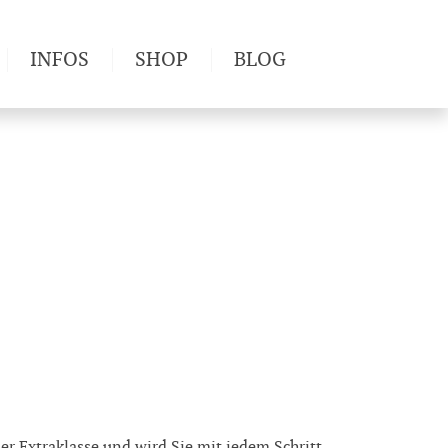
INFOS
SHOP
BLOG
derwege
Produkttests
Wetter & Gesundheit
Wandertipps
Pflanzen
Newsletter
r Extraklasse und wird Sie mit jedem Schritt