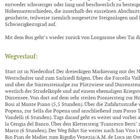
entweder schwieriger oder lang und beschwerlich zu beste
Höhenunterschieden, die innerhalb der einzelnen Abschnitte
gesicherte, teilweise ziemlich ausgesetzte Steiganlagen und
Schwierigkeitsgrad auf.
Mit dem Bus geht’s wieder zurück von Longarone über Tai d
Wegverlauf:
Start ist in Niederdorf. Der dreieckigen Markierung mit der
Westschulter und zum Sarlriedl folgen. Über die Forcella Va
und über die Sürrensteinalpe zur Plätzwiese und Dürrenstein
westlich der Strudelköpfe und auf einem ehemaligen Kriegst
Dürrensee. Von dort auf dem sehr steilen Pioniersteig zur 
Bosi al Monte Piano (5,5 Stunden). Über die Zufahrtsstraße 
Popena, zur Sella die Popena und anschließend zum Passo Tr
Vandelli (6 Stunden). Tags darauf geht es weiter und vorbei 
la Cengia del Banco. Über den Klettersteig "Francesco Berti
Marco (6 Stunden). Der Weg führt Sie weiter nach San Vito 
Rio Pian de Madier zum Rigufio Venezia/A.M. de Luca im O