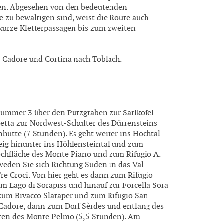
igen. Abgesehen von den bedeutenden
 zu bewältigen sind, weist die Route auch
 kurze Kletterpassagen bis zum zweiten
i Cadore und Cortina nach Toblach.
 Nummer 3 über den Putzgraben zur Sarlkofel
lletta zur Nordwest-Schulter des Dürrensteins
hütte (7 Stunden). Es geht weiter ins Hochtal
eig hinunter ins Höhlensteintal und zum
Hochfläche des Monte Piano und zum Rifugio A.
weden Sie sich Richtung Süden in das Val
e Croci. Von hier geht es dann zum Rifugio
am Lago di Sorapiss und hinauf zur Forcella Sora
" zum Bivacco Slataper und zum Rifugio San
i Cadore, dann zum Dorf Sèrdes und entlang des
sten des Monte Pelmo (5,5 Stunden). Am