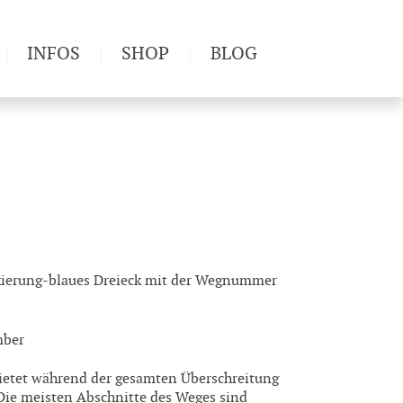
INFOS
SHOP
BLOG
derwege
Produkttests
Wetter & Gesundheit
Wandertipps
Pflanzen
Newsletter
kierung-blaues Dreieck mit der Wegnummer
mber
ietet während der gesamten Überschreitung
 Die meisten Abschnitte des Weges sind