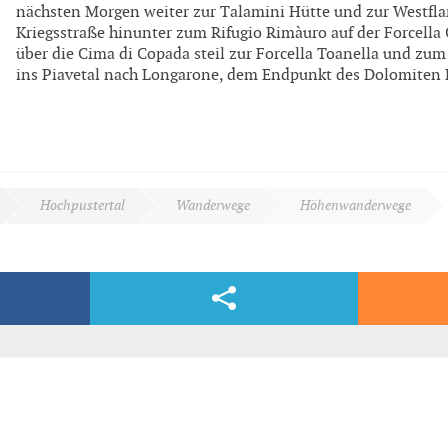
nächsten Morgen weiter zur Talamini Hütte und zur Westflan
Kriegsstraße hinunter zum Rifugio Rimàuro auf der Forcella 
über die Cima di Copada steil zur Forcella Toanella und zum 
ins Piavetal nach Longarone, dem Endpunkt des Dolomiten 
Hochpustertal
Wanderwege
Höhenwanderwege
Facebook & Co.
dern, völlig kostenlos und bequem per E-Mail.
er)
ge/hoehenwanderwege/dolomitenhoehenweg-nr-3