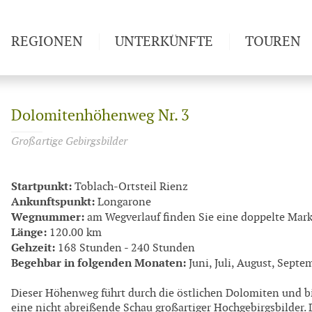
REGIONEN
UNTERKÜNFTE
TOUREN
Weitwan
Dolomitenhöhenweg Nr. 3
Großartige Gebirgsbilder
Startpunkt:
Toblach-Ortsteil Rienz
Ankunftspunkt:
Longarone
Wegnummer:
am Wegverlauf finden Sie eine doppelte Mar
Länge:
120.00 km
Gehzeit:
168 Stunden - 240 Stunden
Begehbar in folgenden Monaten:
Juni, Juli, August, Septe
Dieser Höhenweg führt durch die östlichen Dolomiten und b
eine nicht abreißende Schau großartiger Hochgebirgsbilder.