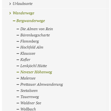
Urlaubsorte
Wanderwege
Bergwanderwege
Die Almen von Rein
Bärenluegscharte
Flemmberg
Hochfeld Alm
Klaussee
Kofler
Lenkjöchl Hütte
Neveser Höhenweg
Malersee
Prettauer Almwanderung
Seetalseen
Tauernweg
Waldner See
Wollbach