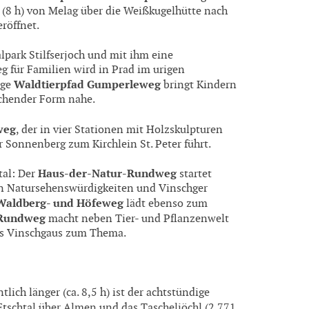
(8 h) von Melag über die Weißkugelhütte nach
röffnet.
lpark Stilfserjoch und mit ihm eine
eg für Familien wird in Prad im urigen
Waldtierpfad Gumperleweg
nge
bringt Kindern
echender Form nahe.
weg
, der in vier Stationen mit Holzskulpturen
 Sonnenberg zum Kirchlein St. Peter führt.
Haus-der-Natur-Rundweg
tal: Der
startet
en Natursehenswürdigkeiten und Vinschger
Waldberg- und Höfeweg
lädt ebenso zum
-Rundweg
macht neben Tier- und Pflanzenwelt
des Vinschgaus zum Thema.
ich länger (ca. 8,5 h) ist der achtstündige
 Etschtal über Almen und das Tascheljöchl (2.771