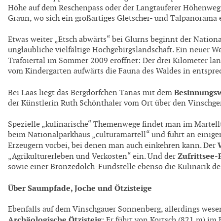
Höhe auf dem Reschenpass oder der Langtauferer Höhenweg 
Graun, wo sich ein großartiges Gletscher- und Talpanorama e
Etwas weiter „Etsch abwärts“ bei Glurns beginnt der Nationa
unglaubliche vielfältige Hochgebirgslandschaft. Ein neuer W
Trafoiertal im Sommer 2009 eröffnet: Der drei Kilometer la
vom Kindergarten aufwärts die Fauna des Waldes in entspr
Besinnungs
Bei Laas liegt das Bergdörfchen Tanas mit dem
der Künstlerin Ruth Schönthaler vom Ort über den Vinschger
Spezielle „kulinarische“ Themenwege findet man im Martell
beim Nationalparkhaus „culturamartell“ und führt an einig
Erzeugern vorbei, bei denen man auch einkehren kann. Der
Zufrittsee
„Agrikulturerleben und Verkosten“ ein. Und der
sowie einer Bronzedolch-Fundstelle ebenso die Kulinarik 
Über Saumpfade, Joche und Ötzisteige
Ebenfalls auf dem Vinschgauer Sonnenberg, allerdings wesentl
Archäologische Ötzisteig
: Er führt von Kortsch (821 m) im