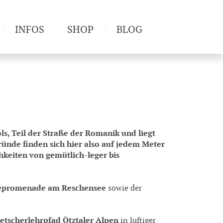
INFOS
SHOP
BLOG
derwege
Produkttests
Wetter & Gesundheit
Wandertipps
Pflanzen
Newsletter
ols, Teil der Straße der Romanik und liegt
ründe finden sich hier also auf jedem Meter
keiten von gemütlich-leger bis
epromenade am Reschensee
sowie der
etscherlehrpfad Ötztaler Alpen
in luftiger