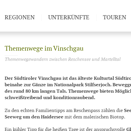
REGIONEN
UNTERKÜNFTE
TOUREN
Weitwan
Themenwege im Vinschgau
Themenwegewandern zwischen Reschensee und Martelltal
Der Südtiroler Vinschgau ist das älteste Kulturtal Südtir
beinahe zur Gänze im Nationalpark Stilfserjoch. Bewegg
des rund 80 km langen Tals. Themenwege bieten Möglich
schweißtreibend und konditionraubend.
Se
Zu den echten Familientipps am Reschenpass zählen die
Seeweg um den Haidersee
mit dem malerischen Biotop.
Gl
Ein kühler Tipp für die heißen Tage ist der anspruchsvolle