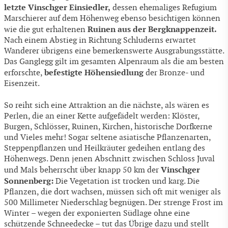
letzte Vinschger Einsiedler,
dessen ehemaliges Refugium
Marschierer auf dem Höhenweg ebenso besichtigen können
Ruinen aus der Bergknappenzeit.
wie die gut erhaltenen
Nach einem Abstieg in Richtung Schluderns erwartet
Wanderer übrigens eine bemerkenswerte Ausgrabungsstätte.
Das Ganglegg gilt im gesamten Alpenraum als die am besten
befestigte Höhensiedlung
erforschte,
der Bronze- und
Eisenzeit.
So reiht sich eine Attraktion an die nächste, als wären es
Perlen, die an einer Kette aufgefädelt werden: Klöster,
Burgen, Schlösser, Ruinen, Kirchen, historische Dorfkerne
und Vieles mehr! Sogar seltene asiatische Pflanzenarten,
Steppenpflanzen und Heilkräuter gedeihen entlang des
Höhenwegs. Denn jenen Abschnitt zwischen Schloss Juval
Vinschger
und Mals beherrscht über knapp 50 km der
Sonnenberg:
Die Vegetation ist trocken und karg. Die
Pflanzen, die dort wachsen, müssen sich oft mit weniger als
500 Millimeter Niederschlag begnügen. Der strenge Frost im
Winter – wegen der exponierten Südlage ohne eine
schützende Schneedecke – tut das Übrige dazu und stellt