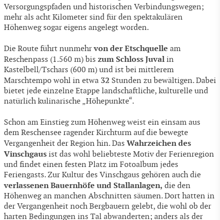
Versorgungspfaden und historischen Verbindungswegen;
mehr als acht Kilometer sind für den spektakulären
Höhenweg sogar eigens angelegt worden.
von der Etschquelle
Die Route führt nunmehr
am
zum Schloss Juval
Reschenpass (1.560 m) bis
in
Kastelbell/Tschars (600 m) und ist bei mittlerem
32
Marschtempo wohl in etwa
Stunden zu bewältigen. Dabei
bietet jede einzelne Etappe landschaftliche, kulturelle und
natürlich kulinarische „Höhepunkte“.
Schon am Einstieg zum Höhenweg weist ein einsam aus
dem Reschensee ragender Kirchturm auf die bewegte
Wahrzeichen des
Vergangenheit der Region hin. Das
Vinschgaus
ist das wohl beliebteste Motiv der Ferienregion
und findet einen festen Platz im Fotoalbum jedes
Feriengasts. Zur Kultur des Vinschgaus gehören auch die
verlassenen Bauernhöfe und Stallanlagen,
die den
Höhenweg an manchen Abschnitten säumen. Dort hatten in
der Vergangenheit noch Bergbauern gelebt, die wohl ob der
harten Bedingungen ins Tal abwanderten; anders als der