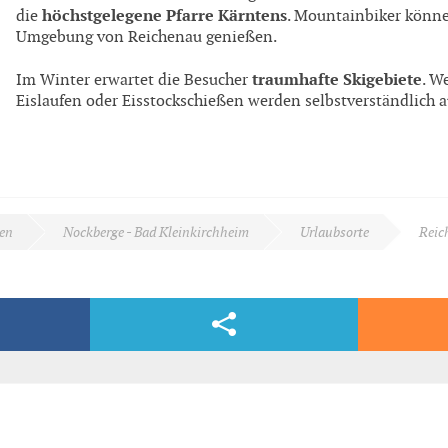
höchstgelegene Pfarre Kärntens
die
. Mountainbiker können
Umgebung von Reichenau genießen.
traumhafte Skigebiete
Im Winter erwartet die Besucher
. W
Eislaufen oder Eisstockschießen werden selbstverständlich 
en
Nockberge - Bad Kleinkirchheim
Urlaubsorte
Reic
Facebook & Co.
dern, völlig kostenlos und bequem per E-Mail.
ne Natur)
 vom Fleck weg begeistern wird.