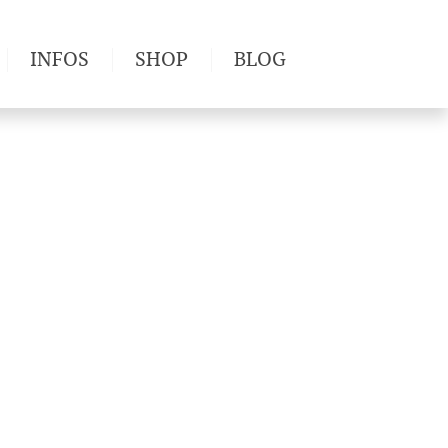
INFOS
SHOP
BLOG
derwege
Produkttests
Wetter & Gesundheit
Wandertipps
Pflanzen
Newsletter