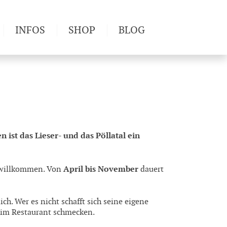
INFOS
SHOP
BLOG
derwege
Produkttests
Wetter & Gesundheit
Wandertipps
Pflanzen
Newsletter
 ist das Lieser- und das Pöllatal ein
April bis November
 willkommen. Von
dauert
ich. Wer es nicht schafft sich seine eigene
h im Restaurant schmecken.