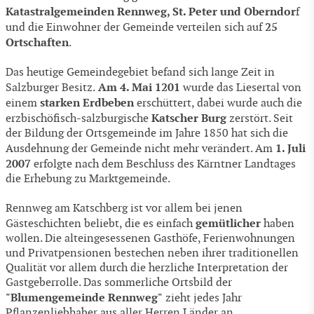
Katastralgemeinden
Rennweg, St. Peter und Oberndor
f
25
und die Einwohner der Gemeinde verteilen sich auf
Ortschaften
.
Das heutige Gemeindegebiet befand sich lange Zeit in
Am 4. Mai 1201
Salzburger Besitz.
wurde das Liesertal von
starken Erdbeben
einem
erschüttert, dabei wurde auch die
Katscher Burg
erzbischöfisch-salzburgische
zerstört. Seit
der Bildung der Ortsgemeinde im Jahre 1850 hat sich die
1. Juli
Ausdehnung der Gemeinde nicht mehr verändert. Am
2007
erfolgte nach dem Beschluss des Kärntner Landtages
die Erhebung zu Marktgemeinde.
Rennweg am Katschberg ist vor allem bei jenen
gemütlicher
Gästeschichten beliebt, die es einfach
haben
wollen. Die alteingesessenen Gasthöfe, Ferienwohnungen
und Privatpensionen bestechen neben ihrer traditionellen
Qualität vor allem durch die herzliche Interpretation der
Gastgeberrolle. Das sommerliche Ortsbild der
"Blumengemeinde Rennweg"
zieht jedes Jahr
Pflanzenliebhaber aus aller Herren Länder an.