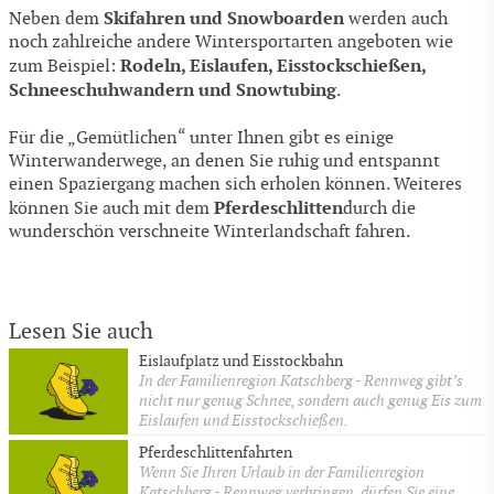
Skifahren und Snowboarden
Neben dem
werden auch
noch zahlreiche andere Wintersportarten angeboten wie
Rodeln, Eislaufen, Eisstockschießen,
zum Beispiel:
Schneeschuhwandern und Snowtubing
.
Für die „Gemütlichen“ unter Ihnen gibt es einige
Winterwanderwege, an denen Sie ruhig und entspannt
einen Spaziergang machen sich erholen können. Weiteres
Pferdeschlitten
können Sie auch mit dem
durch die
wunderschön verschneite Winterlandschaft fahren.
Lesen Sie auch
Eislaufplatz und Eisstockbahn
In der Familienregion Katschberg - Rennweg gibt’s
nicht nur genug Schnee, sondern auch genug Eis zum
Eislaufen und Eisstockschießen.
Pferdeschlittenfahrten
Wenn Sie Ihren Urlaub in der Familienregion
Katschberg - Rennweg verbringen, dürfen Sie eine