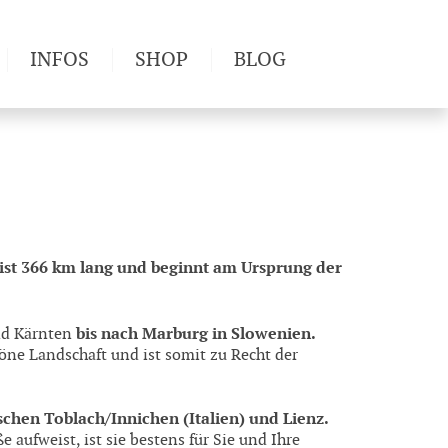
INFOS
SHOP
BLOG
derwege
Produkttests
Wetter & Gesundheit
Wandertipps
Pflanzen
Newsletter
ist 366 km lang und beginnt am Ursprung der
bis nach Marburg in Slowenien.
und Kärnten
öne Landschaft und ist somit zu Recht der
schen Toblach/Innichen (Italien) und Lienz.
e aufweist, ist sie bestens für Sie und Ihre