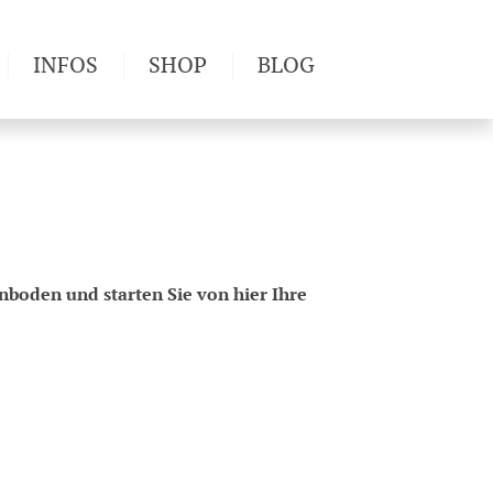
INFOS
SHOP
BLOG
derwege
Produkttests
Wetter & Gesundheit
Wandertipps
Pflanzen
Newsletter
nboden und starten Sie von hier Ihre