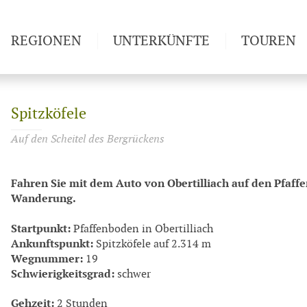
REGIONEN
UNTERKÜNFTE
TOUREN
Weitwan
Spitzköfele
Auf den Scheitel des Bergrückens
Fahren Sie mit dem Auto von Obertilliach auf den Pfaffe
Wanderung.
Startpunkt:
Pfaffenboden in Obertilliach
Ankunftspunkt:
Spitzköfele auf 2.314 m
Wegnummer:
19
Schwierigkeitsgrad:
schwer
Gehzeit:
2 Stunden