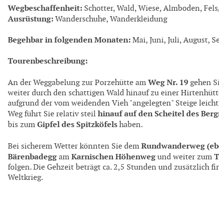
Wegbeschaffenheit:
Schotter, Wald, Wiese, Almboden, Fels
Ausrüstung:
Wanderschuhe, Wanderkleidung
Begehbar in folgenden Monaten:
Mai, Juni, Juli, August, 
Tourenbeschreibung:
Weg Nr. 19
An der Weggabelung zur Porzehütte am
gehen Si
weiter durch den schattigen Wald hinauf zu einer Hirtenhütt
aufgrund der vom weidenden Vieh "angelegten" Steige leich
hinauf auf den Scheitel des Ber
Weg führt Sie relativ steil
Gipfel des Spitzköfels
bis zum
haben.
Rundwanderweg (eben
Bei sicherem Wetter könnten Sie dem
Bärenbadegg
Karnischen Höhenweg
T
am
und weiter zum
folgen. Die Gehzeit beträgt ca. 2,5 Stunden und zusätzlich fi
Weltkrieg.