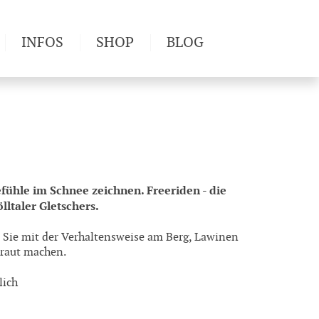
INFOS
SHOP
BLOG
derwege
Produkttests
Wetter & Gesundheit
Wandertipps
Pflanzen
Newsletter
fühle im Schnee zeichnen. Freeriden - die
lltaler Gletschers.
ird Sie mit der Verhaltensweise am Berg, Lawinen
traut machen.
lich