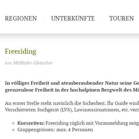
REGIONEN
UNTERKÜNFTE
TOUREN
Weitwan
Freeriding
am Mölltaler Gletscher
In völliger Freiheit und atemberaubender Natur seine Ge
grenzenlose Freiheit in der hochalpinen Bergwelt des Mö
An erster Stelle steht natürlich die Sicherheit. Ihr Guide w
Verschütteten Suchgerät (LVS), Lawinensituationen, etc. ver
Kurszeiten:
Freeriding täglich mit Voranmeldung mög
Gruppengrössen: max. 4 Personen