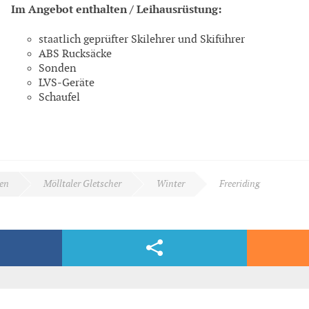
Im Angebot enthalten / Leihausrüstung:
staatlich geprüfter Skilehrer und Skiführer
ABS Rucksäcke
Sonden
LVS-Geräte
Schaufel
en
Mölltaler Gletscher
Winter
Freeriding
Facebook & Co.
dern, völlig kostenlos und bequem per E-Mail.