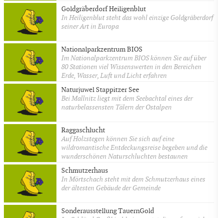
Goldgräberdorf Heiligenblut
In Heiligenblut steht das wohl einzige Goldgräberdorf
seiner Art in Europa
Nationalparkzentrum BIOS
Im Nationalparkzentrum BIOS können Sie auf über
80 Stationen viel Wissenswerten in den Bereichen
Erde, Wasser, Luft und Licht erfahren
Naturjuwel Stappitzer See
Bei Mallnitz liegt mit dem Seebachtal eines der
naturbelassensten Tälern der Ostalpen
Raggaschlucht
Auf Holzstegen können Sie sich auf eine
wildromantische Entdeckungsreise begeben und die
wunderschönen Naturschluchten bestaunen
Schmutzerhaus
In Mörtschach steht mit dem Schmutzerhaus eines
der ältesten Gebäude der Gemeinde
Sonderausstellung TauernGold