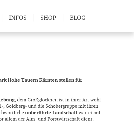
INFOS
SHOP
BLOG
derwege
Produkttests
Wetter & Gesundheit
Wandertipps
Pflanzen
Newsletter
rk Hohe Tauern Kärnten stellen für
rhebung
, dem Großglockner, ist in ihrer Art wohl
l-, Goldberg- und die Schobergruppe mit ihren
unberührte Landschaft
ichwörtliche
wartet auf
or allem der Alm- und Forstwirtschaft dient.