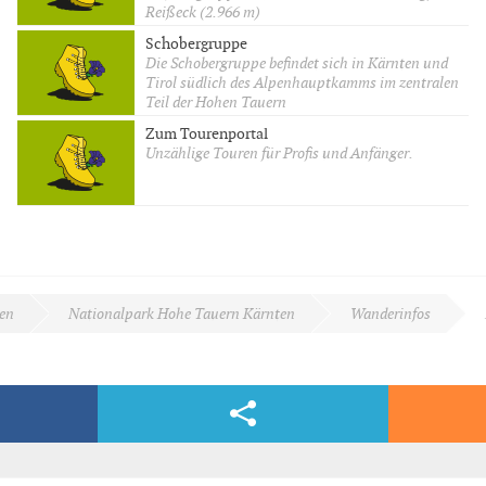
Reißeck (2.966 m)
Schobergruppe
Die Schobergruppe befindet sich in Kärnten und
Tirol südlich des Alpenhauptkamms im zentralen
Teil der Hohen Tauern
Zum Tourenportal
Unzählige Touren für Profis und Anfänger.
en
Nationalpark Hohe Tauern Kärnten
Wanderinfos
Facebook & Co.
dern, völlig kostenlos und bequem per E-Mail.