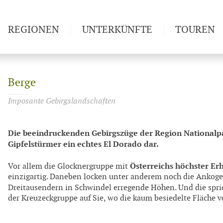
REGIONEN
UNTERKÜNFTE
TOUREN
Weitwan
Berge
Imposante Gebirgslandschaften
Die beeindruckenden Gebirgszüge der Region Nationalpa
Gipfelstürmer ein echtes El Dorado dar.
Österreichs höchster E
Vor allem die Glocknergruppe mit
einzigartig. Daneben locken unter anderem noch die Ankoge
Dreitausendern in Schwindel erregende Höhen. Und die spr
der Kreuzeckgruppe auf Sie, wo die kaum besiedelte Fläche v