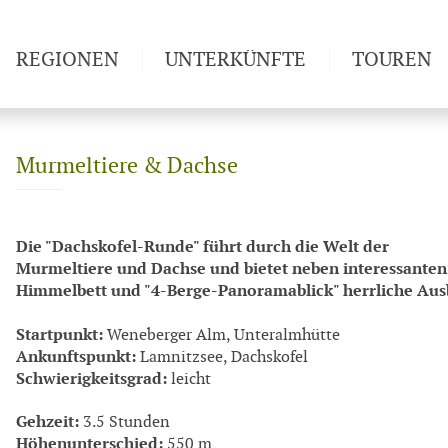
REGIONEN
UNTERKÜNFTE
TOUREN
Weitwan
Murmeltiere & Dachse
Die "Dachskofel-Runde" führt durch die Welt der
Murmeltiere und Dachse und bietet neben interessanten 
Himmelbett und "4-Berge-Panoramablick" herrliche Ausb
Startpunkt:
Weneberger Alm, Unteralmhütte
Ankunftspunkt:
Lamnitzsee, Dachskofel
Schwierigkeitsgrad:
leicht
Gehzeit:
3.5 Stunden
Höhenunterschied:
550 m