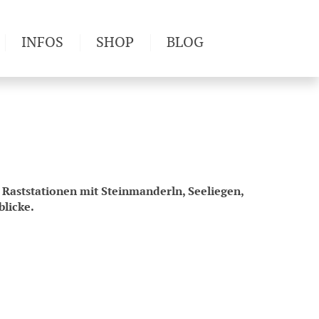
INFOS
SHOP
BLOG
derwege
Produkttests
Wetter & Gesundheit
Wandertipps
Pflanzen
Newsletter
Raststationen mit Steinmanderln, Seeliegen,
licke.