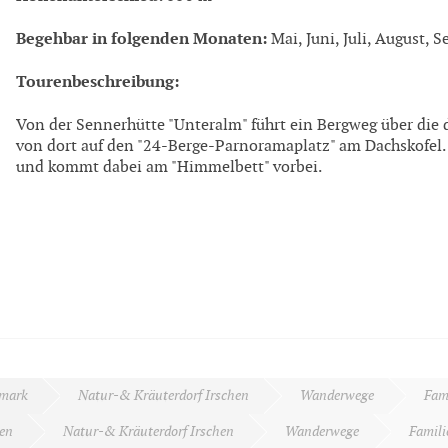
Begehbar in folgenden Monaten:
Mai, Juni, Juli, August, 
Tourenbeschreibung:
Von der Sennerhütte "Unteralm" führt ein Bergweg über die
von dort auf den "24-Berge-Parnoramaplatz" am Dachskofel.
und kommt dabei am "Himmelbett" vorbei.
rmark
Natur-& Kräuterdorf Irschen
Wanderwege
Fam
en
Natur-& Kräuterdorf Irschen
Wanderwege
Famil