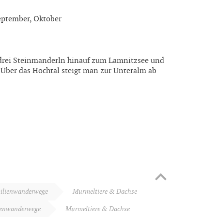
September, Oktober
 drei Steinmanderln hinauf zum Lamnitzsee und
 Über das Hochtal steigt man zur Unteralm ab
ilienwanderwege
Murmeltiere & Dachse
ienwanderwege
Murmeltiere & Dachse