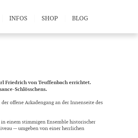
INFOS
SHOP
BLOG
derwege
Produkttests
Wetter & Gesundheit
Wandertipps
Pflanzen
Newsletter
l Friedrich von Teuffenbach errichtet.
issance-Schlösschens.
 der offene Arkadengang an der Innenseite des
s in einem stimmigen Ensemble historischer
iveau — umgeben von einer herrlichen