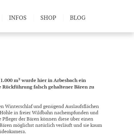
INFOS
SHOP
BLOG
derwege
Produkttests
Wetter & Gesundheit
Wandertipps
Pflanzen
Newsletter
11.000 m² wurde hier in Arbesbach ein
ine Rückführung falsch gehaltener Bären zu
den Winterschlaf und genügend Auslaufsflächen
r Höhle in freier Wildbahn nachempfunden und
e Pfleger der Bären können diese über einen
Bären möglichst natürlich verläuft und sie kaum
Videokamera.