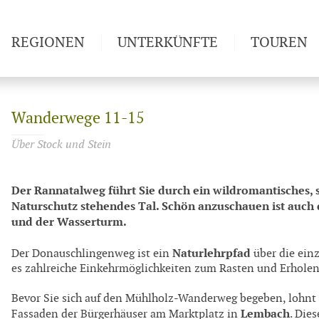
REGIONEN
UNTERKÜNFTE
TOUREN
Weitwan
Wanderwege 11-15
Über Stock und Stein
Der Rannatalweg führt Sie durch ein wildromantisches, s
Naturschutz stehendes Tal. Schön anzuschauen ist auch d
und der Wasserturm.
Naturlehrpfad
Der Donauschlingenweg ist ein
über die einz
es zahlreiche Einkehrmöglichkeiten zum Rasten und Erholen
Bevor Sie sich auf den Mühlholz-Wanderweg begeben, lohnt si
Lembach
Fassaden der Bürgerhäuser am Marktplatz in
. Die