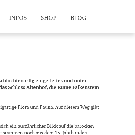
INFOS
SHOP
BLOG
derwege
Produkttests
Wetter & Gesundheit
Wandertipps
Pflanzen
Newsletter
chluchtenartig eingetieftes und unter
as Schloss Altenhof, die Ruine Falkenstein
igartige Flora und Fauna. Auf diesem Weg gibt
.
ch ein ausführlicher Blick auf die barocken
se stammen noch aus dem 15. Jahrhundert.