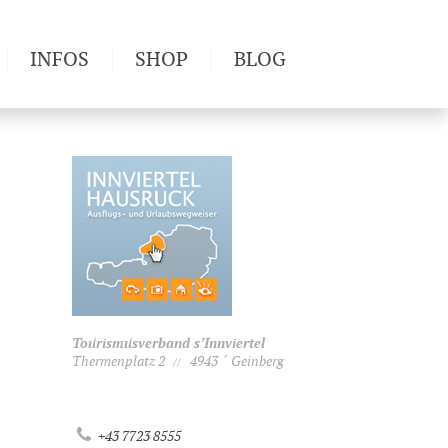
INFOS
SHOP
BLOG
derwege
Produkttests
Wetter & Gesundheit
Wandertipps
Pflanzen
Newsletter
Tourismusverband s’Innviertel
Thermenplatz 2
4943 ´ Geinberg
//
+43 7723 8555