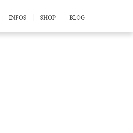
INFOS
SHOP
BLOG
derwege
Produkttests
Wetter & Gesundheit
Wandertipps
Pflanzen
Newsletter