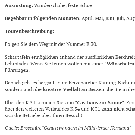
Ausrüstung:
Wanderschuhe, feste Schue
Begehbar in folgenden Monaten:
April, Mai, Juni, Juli, A
Tourenbeschreibung:
Folgen Sie dem Weg mit der Nummer K 30.
Schautafeln ermöglichen anhand der ausführlichen Beschreib
"Wünschelru
Lehrpfades. Wenn Sie lernen wollen mit einer
Führungen.
Danach geht es bergauf - zum Kerzenatelier Karning. Nicht nu
kreative Vielfalt an Kerzen
sondern auch die
, die Sie in d
"Gasthaus zur Sonne"
Über den K 34 kommen Sie zum
. Ei
über den weite­ren Verlauf des K 34 und K 31 kann nicht s
sich die Betriebe über Ihren Besuch!
Quelle: Broschüre "Genusswandern im Mühlviertler Kernland"