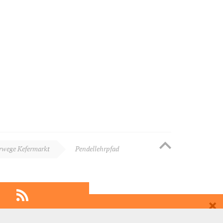
wege Kefermarkt
Pendellehrpfad