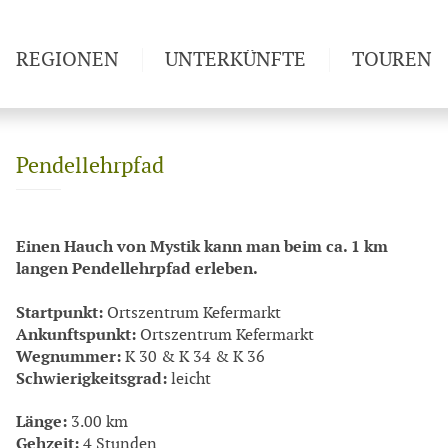
REGIONEN
UNTERKÜNFTE
TOUREN
Weitwan
Pendellehrpfad
Einen Hauch von Mystik kann man beim ca. 1 km
langen Pendel­lehrpfad erleben.
Startpunkt:
Ortszentrum Kefermarkt
Ankunftspunkt:
Ortszentrum Kefermarkt
Wegnummer:
K 30 & K 34 & K 36
Schwierigkeitsgrad:
leicht
Länge:
3.00 km
Gehzeit:
4 Stunden