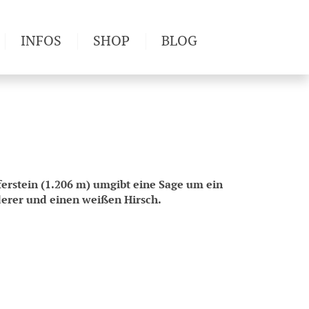
INFOS
SHOP
BLOG
derwege
Produkttests
Wetter & Gesundheit
Wandertipps
Pflanzen
Newsletter
erstein (1.206 m) umgibt eine Sage um ein
erer und einen weißen Hirsch.