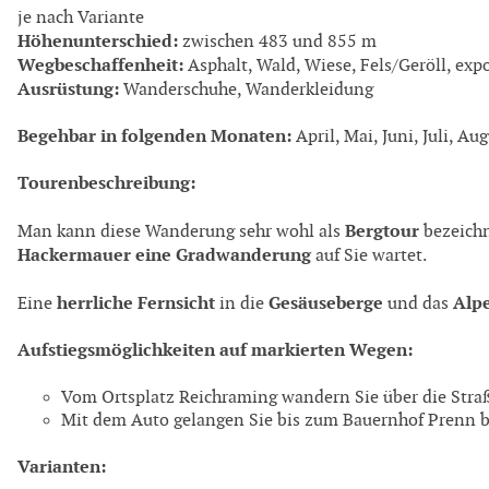
je nach Variante
Höhenunterschied:
zwischen 483 und 855 m
Wegbeschaffenheit:
Asphalt, Wald, Wiese, Fels/Geröll, exp
Ausrüstung:
Wanderschuhe, Wanderkleidung
Begehbar in folgenden Monaten:
April, Mai, Juni, Juli, A
Tourenbeschreibung:
Bergtour
Man kann diese Wanderung sehr wohl als
bezeichn
Hackermauer eine Gradwanderung
auf Sie wartet.
herrliche Fernsicht
Gesäuseberge
Alp
Eine
in die
und das
Aufstiegsmöglichkeiten auf markierten Wegen:
Vom Ortsplatz Reichraming wandern Sie über die Stra
Mit dem Auto gelangen Sie bis zum Bauernhof Prenn bz
Varianten: