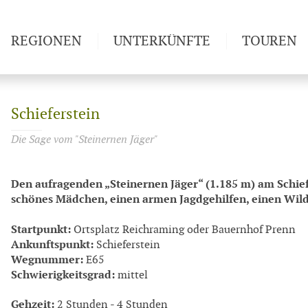
REGIONEN
UNTERKÜNFTE
TOUREN
Weitwan
Schieferstein
Die Sage vom "Steinernen Jäger"
Den aufragenden „Steinernen Jäger“ (1.185 m) am Schief
schönes Mädchen, einen armen Jagdgehilfen, einen Wild
Startpunkt:
Ortsplatz Reichraming oder Bauernhof Prenn
Ankunftspunkt:
Schieferstein
Wegnummer:
E65
Schwierigkeitsgrad:
mittel
Gehzeit:
2 Stunden - 4 Stunden