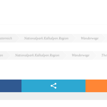
sterreich
Nationalpark Kalkalpen Region
Wanderwege
en
Nationalpark Kalkalpen Region
Wanderwege
The
Facebook & Co.
dern, völlig kostenlos und bequem per E-Mail.
nntäglichen Spaziergang)