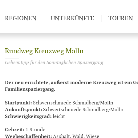
REGIONEN
UNTERKÜNFTE
TOUREN
Weitwan
Rundweg Kreuzweg Molln
Geheimtipp für den Sonntäglichen Spaziergang
Der neu errichtete, äußerst moderne Kreuzweg ist ein G
Familienspaziergang.
Startpunkt:
Schwertschmiede Schmidberg/Molln
Ankunftspunkt:
Schwertschmiede Schmidberg/Molln
Schwierigkeitsgrad:
leicht
Gehzeit:
1 Stunde
Wegbeschaffenheit:
Asphalt, Wald, Wiese