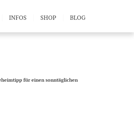
INFOS
SHOP
BLOG
derwege
Produkttests
Wetter & Gesundheit
Wandertipps
Pflanzen
Newsletter
eheimtipp für einen sonntäglichen