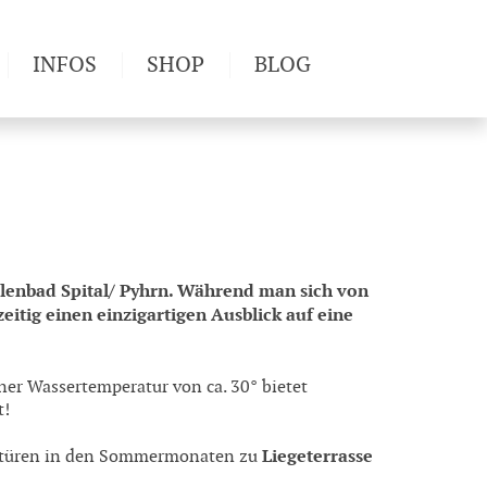
INFOS
SHOP
BLOG
derwege
Produkttests
Wetter & Gesundheit
Wandertipps
Pflanzen
Newsletter
enbad Spital/ Pyhrn. Während man sich von
itig einen einzigartigen Ausblick auf eine
ner Wassertemperatur von ca. 30° bietet
t!
Liegeterrasse
astüren in den Sommermonaten zu