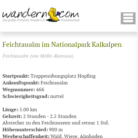
Feichtaualm im Nationalpark Kalkalpen
Feichtaualm (von Molln-Ramsau)
Startpunkt:
Truppenübungsplatz Hopfing
Ankunftspunkt:
Feichtaualm
Wegnummer:
466
Schwierigkeitsgrad:
mittel
Länge:
5.00 km
Gehzeit:
2 Stunden - 2.5 Stunden
Abstecher zu den Feichtauseen und retour 1 Std.
Höhenunterschied:
900 m
Wegbeschaffenheit:
Wald, Wiese, Almboden