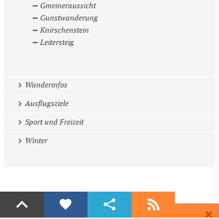
Gmeineraussicht
Gunstwanderung
Knirschenstein
Leitersteig
Wanderinfos
Ausflugsziele
Sport und Freizeit
Winter
Liken
Teilen
Abonnieren