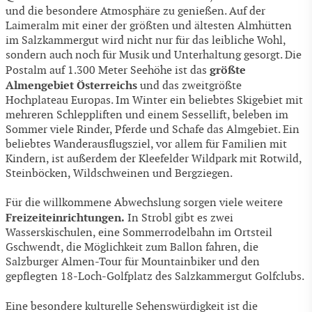
und die besondere Atmosphäre zu genießen. Auf der
Laimeralm mit einer der größten und ältesten Almhütten
im Salzkammergut wird nicht nur für das leibliche Wohl,
sondern auch noch für Musik und Unterhaltung gesorgt. Die
größte
Postalm auf 1.300 Meter Seehöhe ist das
Almengebiet Österreichs
und das zweitgrößte
Hochplateau Europas. Im Winter ein beliebtes Skigebiet mit
mehreren Schleppliften und einem Sessellift, beleben im
Sommer viele Rinder, Pferde und Schafe das Almgebiet. Ein
beliebtes Wanderausflugsziel, vor allem für Familien mit
Kindern, ist außerdem der Kleefelder Wildpark mit Rotwild,
Steinböcken, Wildschweinen und Bergziegen.
Für die willkommene Abwechslung sorgen viele weitere
Freizeiteinrichtungen.
In Strobl gibt es zwei
Wasserskischulen, eine Sommerrodelbahn im Ortsteil
Gschwendt, die Möglichkeit zum Ballon fahren, die
Salzburger Almen-Tour für Mountainbiker und den
gepflegten 18-Loch-Golfplatz des Salzkammergut Golfclubs.
Eine besondere kulturelle Sehenswürdigkeit ist die