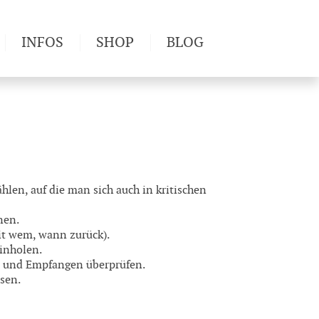
INFOS
SHOP
BLOG
derwege
Produkttests
Wetter & Gesundheit
Wandertipps
Pflanzen
Newsletter
len, auf die man sich auch in kritischen
nen.
it wem, wann zurück).
inholen.
n und Empfangen überprüfen.
sen.