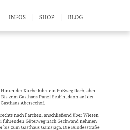
INFOS
SHOP
BLOG
derwege
Produkttests
Wetter & Gesundheit
Wandertipps
Pflanzen
Newsletter
Hinter der Kirche führt ein Fußweg flach, aber
 Bis zum Gasthaus Panzl Stub'n, dann auf der
m Gasthaus Aberseehof.
rechts nach Farchen, anschließend über Wiesen
rbei führenden Güterweg nach Gschwand nehmen
i bis zum Gasthaus Gamsjaga. Die Bundesstraße