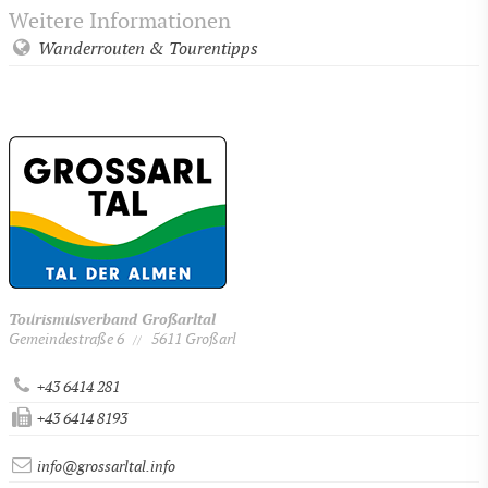
Weitere Informationen
Wanderrouten & Tourentipps
Tourismusverband Großarltal
Gemeindestraße 6
5611 Großarl
//
+43 6414 281
+43 6414 8193
info@grossarltal.info