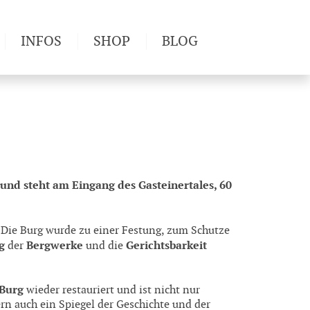
INFOS
SHOP
BLOG
derwege
Produkttests
Wetter & Gesundheit
Wandertipps
Pflanzen
Newsletter
 und steht am Eingang des Gasteinertales, 60
 Die Burg wurde zu einer Festung, zum Schutze
g
Bergwerke
Gerichtsbarkeit
der
und die
 Burg
wieder restauriert und ist nicht nur
rn auch ein Spiegel der Geschichte und der