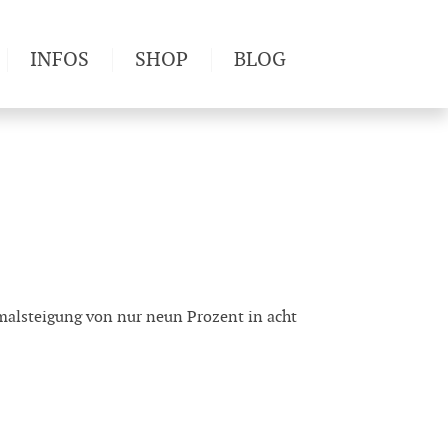
INFOS
SHOP
BLOG
derwege
Produkttests
Wetter & Gesundheit
Wandertipps
Pflanzen
Newsletter
malsteigung von nur neun Prozent in acht