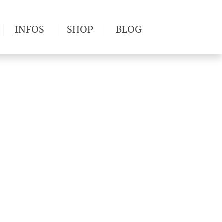
INFOS
SHOP
BLOG
derwege
Produkttests
Wetter & Gesundheit
Wandertipps
Pflanzen
Newsletter