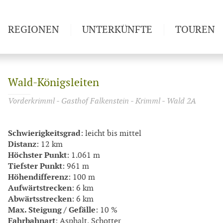
REGIONEN
UNTERKÜNFTE
TOUREN
Weitwan
Wald-Königsleiten
Vorderkrimml - Gasthof Falkenstein - Krimml - Wald 2A
Schwierigkeitsgrad
: leicht bis mittel
Distanz
: 12 km
Höchster Punkt
: 1.061 m
Tiefster Punkt
: 961 m
Höhendifferenz
: 100 m
Aufwärtstrecken
: 6 km
Abwärtsstrecken
: 6 km
Max. Steigung / Gefälle
: 10 %
Fahrbahnart
: Asphalt, Schotter